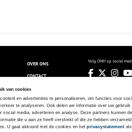
Volg ONH op social med
OVER ONS
CONTACT
NIEUWSBRIEF
ik van cookies
ontent en advertenties te personaliseren, om functies voor soci
DISCLAIMER
erkeer te analyseren. Ook delen we informatie over uw gebruik
PRIVACY
or social media, adverteren en analyse. Deze partners kunnen 
ormatie die u aan ze heeft verstrekt of die ze hebben verzameld
TOEGANKELIJKHEID
es. U gaat akkoord met de cookies en het
privacystatement
als