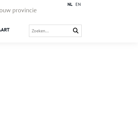
NL
EN
jouw provincie
AART