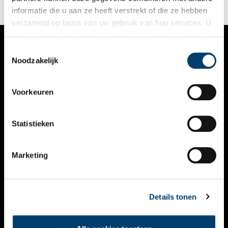
informatie die u aan ze heeft verstrekt of die ze hebben
verzameld op basis van uw gebruik van hun services. U
gaat akkoord met de cookies en het
privacystatement
als u onze website blijft gebruiken.
Toestemmingsselectie
VERHALEN
Noodzakelijk
NIEUWS
Voorkeuren
KALENDER
THEMA’S
Statistieken
ACTIVITEITEN
Marketing
VIDEO’S
OVER ONS
Details tonen
CONTACT