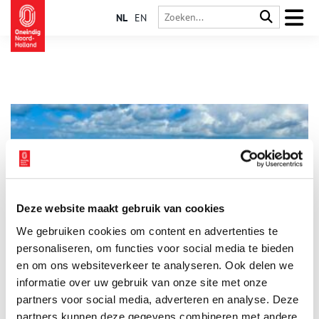
NL
EN
Deze website maakt gebruik van cookies
Vernieuwde website Atlantikwall
We gebruiken cookies om content en advertenties te
Liniebreed Ondernemen heeft onlangs de vernieuwde website
bezoekatlantikwall.nl gelanceerd. Liniebreed maakte de
personaliseren, om functies voor social media te bieden
website in opdracht van de provincie Zuid-Holland voor de
en om ons websiteverkeer te analyseren. Ook delen we
erfgoedtafel Atlantikwall.
informatie over uw gebruik van onze site met onze
1 min
partners voor social media, adverteren en analyse. Deze
partners kunnen deze gegevens combineren met andere