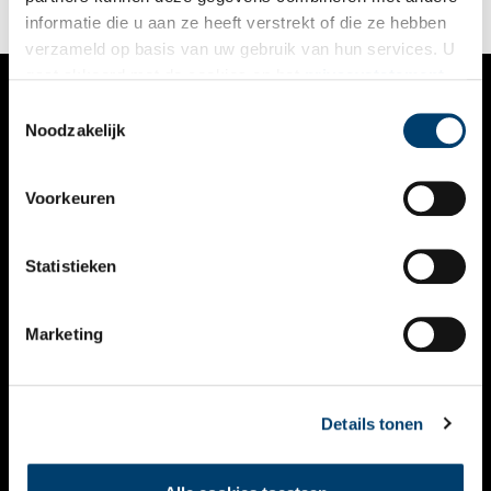
informatie die u aan ze heeft verstrekt of die ze hebben
verzameld op basis van uw gebruik van hun services. U
gaat akkoord met de cookies en het
privacystatement
als u onze website blijft gebruiken.
Toestemmingsselectie
VERHALEN
Noodzakelijk
NIEUWS
Voorkeuren
KALENDER
THEMA’S
Statistieken
ACTIVITEITEN
Marketing
VIDEO’S
OVER ONS
Details tonen
CONTACT