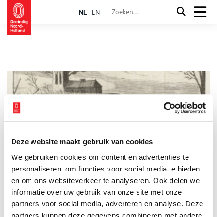
NL
EN
Deze website maakt gebruik van cookies
De barre tocht van Lambert Melisz
We gebruiken cookies om content en advertenties te
Winter 1573. De Spaanse troepen gaven hun pogingen
Holland terug te winnen niet op. In die pogingen kregen
personaliseren, om functies voor social media te bieden
Waterland en de Zaanstreek het zwaar te verduren. Een
en om ons websiteverkeer te analyseren. Ook delen we
Westzaner besluit met zijn oude slechtlopende moeder te
informatie over uw gebruik van onze site met onze
vluchten…
partners voor social media, adverteren en analyse. Deze
partners kunnen deze gegevens combineren met andere