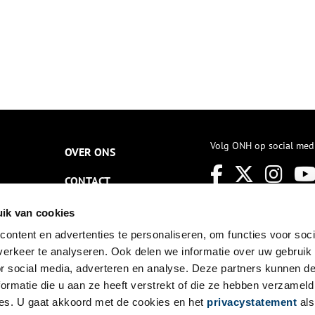
Volg ONH op social med
OVER ONS
CONTACT
NIEUWSBRIEF
ik van cookies
ontent en advertenties te personaliseren, om functies voor soci
DISCLAIMER
erkeer te analyseren. Ook delen we informatie over uw gebruik
PRIVACY
or social media, adverteren en analyse. Deze partners kunnen 
ormatie die u aan ze heeft verstrekt of die ze hebben verzameld
TOEGANKELIJKHEID
es. U gaat akkoord met de cookies en het
privacystatement
als