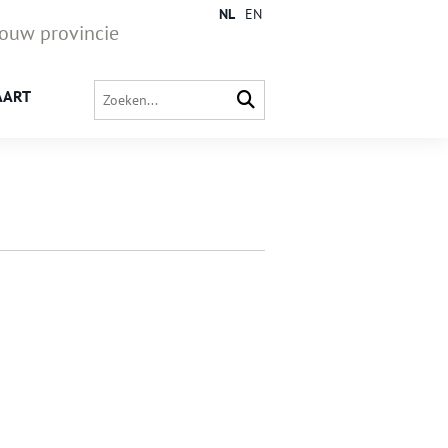
NL
EN
jouw provincie
AART