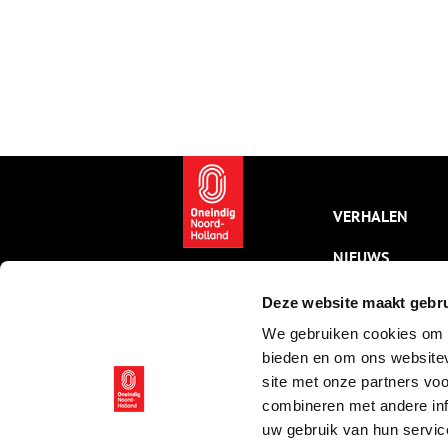
VERHALEN
NIEUWS
KALENDER
Deze website maakt gebru
We gebruiken cookies om c
THEMA’S
bieden en om ons websitev
ACTIVITEITEN
site met onze partners vo
combineren met andere inf
VIDEO’S
uw gebruik van hun servic