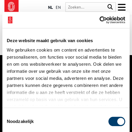
NL
EN
Deze website maakt gebruik van cookies
We gebruiken cookies om content en advertenties te
personaliseren, om functies voor social media te bieden
en om ons websiteverkeer te analyseren. Ook delen we
informatie over uw gebruik van onze site met onze
VERHALEN
partners voor social media, adverteren en analyse. Deze
NIEUWS
partners kunnen deze gegevens combineren met andere
informatie die u aan ze heeft verstrekt of die ze hebben
KALENDER
verzameld op basis van uw gebruik van hun services. U
gaat akkoord met de cookies en het
privacystatement
THEMA’S
als u onze website blijft gebruiken.
Toestemmingsselectie
ACTIVITEITEN
Noodzakelijk