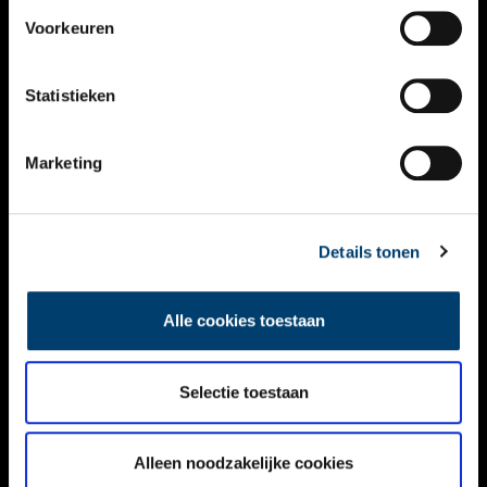
VIDEO’S
Voorkeuren
OVER ONS
Statistieken
CONTACT
NIEUWSBRIEF
Marketing
DISCLAIMER
Details tonen
PRIVACY
TOEGANKELIJKHEID
Alle cookies toestaan
Volg ONH op social media
Selectie toestaan
Alleen noodzakelijke cookies
© ONH | 2026