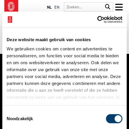
NL
EN
Deze website maakt gebruik van cookies
We gebruiken cookies om content en advertenties te
personaliseren, om functies voor social media te bieden
en om ons websiteverkeer te analyseren. Ook delen we
informatie over uw gebruik van onze site met onze
VERHALEN
partners voor social media, adverteren en analyse. Deze
NIEUWS
partners kunnen deze gegevens combineren met andere
informatie die u aan ze heeft verstrekt of die ze hebben
KALENDER
verzameld op basis van uw gebruik van hun services. U
gaat akkoord met de cookies en het
privacystatement
THEMA’S
als u onze website blijft gebruiken.
Toestemmingsselectie
ACTIVITEITEN
Noodzakelijk