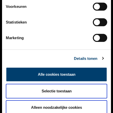
VIDEO’S
Voorkeuren
OVER ONS
Statistieken
CONTACT
NIEUWSBRIEF
Marketing
DISCLAIMER
Details tonen
PRIVACY
TOEGANKELIJKHEID
Alle cookies toestaan
Volg ONH op social media
Selectie toestaan
Alleen noodzakelijke cookies
© ONH | 2026