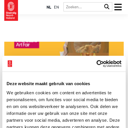
NL
EN
Deze website maakt gebruik van cookies
Affordable Art Fair Amsterdam 2025
We gebruiken cookies om content en advertenties te
De 19e editie van Affordable Art Fair, wederom in De
Kromhouthal te Amsterdam, vindt plaats van 8 tot en met 12
personaliseren, om functies voor social media te bieden
oktober. Nederland is ook dit jaar weer sterk
en om ons websiteverkeer te analyseren. Ook delen we
vertegenwoordigd met maar liefst 62% van de deelnemende
informatie over uw gebruik van onze site met onze
3 min
galeries. Ook kent deze editie een grote verscheidenheid aan
internationale galeries. Alles bij elkaar bestaat het aanbod uit
partners voor social media, adverteren en analyse. Deze
duizenden hedendaagse kunstwerken van meer dan 400
partners kunnen deze gegevens combineren met andere