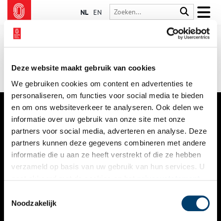
NL
EN
Deze website maakt gebruik van cookies
We gebruiken cookies om content en advertenties te
personaliseren, om functies voor social media te bieden
en om ons websiteverkeer te analyseren. Ook delen we
informatie over uw gebruik van onze site met onze
VERHALEN
partners voor social media, adverteren en analyse. Deze
NIEUWS
partners kunnen deze gegevens combineren met andere
informatie die u aan ze heeft verstrekt of die ze hebben
KALENDER
verzameld op basis van uw gebruik van hun services. U
gaat akkoord met de cookies en het
privacystatement
THEMA’S
als u onze website blijft gebruiken.
Toestemmingsselectie
ACTIVITEITEN
Noodzakelijk