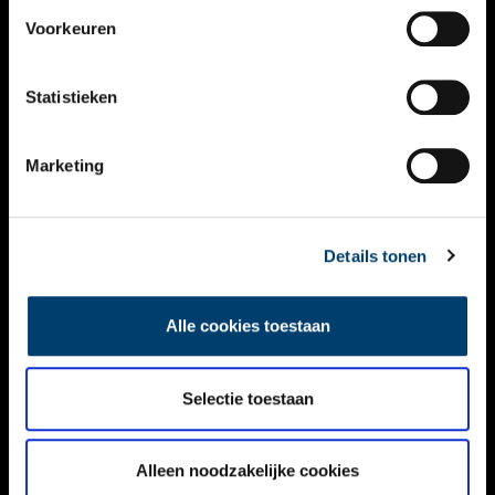
VIDEO’S
Voorkeuren
OVER ONS
Statistieken
CONTACT
NIEUWSBRIEF
Marketing
DISCLAIMER
Details tonen
PRIVACY
TOEGANKELIJKHEID
Alle cookies toestaan
Volg ONH op social media
Selectie toestaan
Alleen noodzakelijke cookies
© ONH | 2026