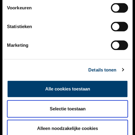
VIDEO’S
Voorkeuren
OVER ONS
Statistieken
CONTACT
NIEUWSBRIEF
Marketing
DISCLAIMER
Details tonen
PRIVACY
TOEGANKELIJKHEID
Alle cookies toestaan
Volg ONH op social media
Selectie toestaan
Alleen noodzakelijke cookies
© ONH | 2026