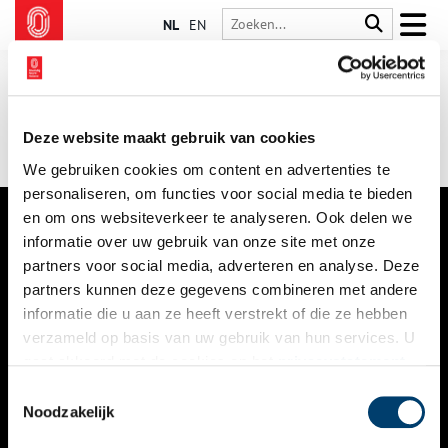
NL
EN
Deze website maakt gebruik van cookies
We gebruiken cookies om content en advertenties te
personaliseren, om functies voor social media te bieden
en om ons websiteverkeer te analyseren. Ook delen we
informatie over uw gebruik van onze site met onze
VERHALEN
partners voor social media, adverteren en analyse. Deze
NIEUWS
partners kunnen deze gegevens combineren met andere
informatie die u aan ze heeft verstrekt of die ze hebben
KALENDER
verzameld op basis van uw gebruik van hun services. U
gaat akkoord met de cookies en het
privacystatement
THEMA’S
als u onze website blijft gebruiken.
Toestemmingsselectie
ACTIVITEITEN
Noodzakelijk