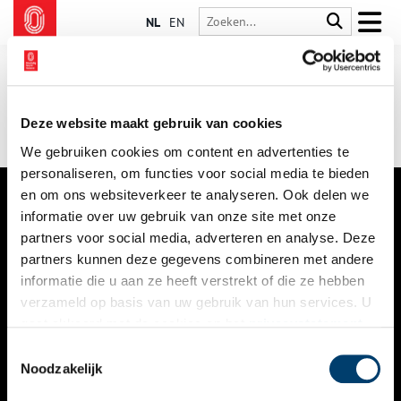
NL
EN
Deze website maakt gebruik van cookies
We gebruiken cookies om content en advertenties te
personaliseren, om functies voor social media te bieden
en om ons websiteverkeer te analyseren. Ook delen we
informatie over uw gebruik van onze site met onze
VERHALEN
partners voor social media, adverteren en analyse. Deze
NIEUWS
partners kunnen deze gegevens combineren met andere
informatie die u aan ze heeft verstrekt of die ze hebben
KALENDER
verzameld op basis van uw gebruik van hun services. U
gaat akkoord met de cookies en het
privacystatement
THEMA’S
als u onze website blijft gebruiken.
Toestemmingsselectie
ACTIVITEITEN
Noodzakelijk