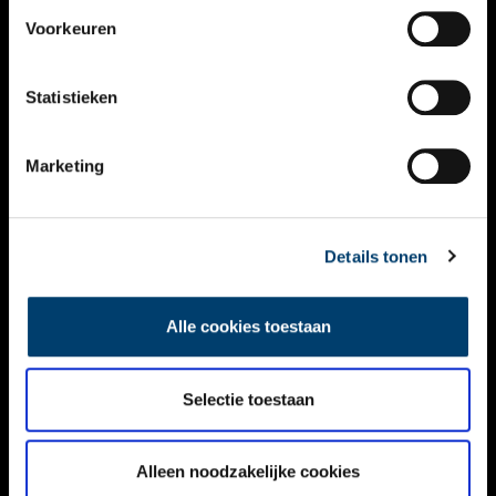
VIDEO’S
Voorkeuren
OVER ONS
Statistieken
CONTACT
NIEUWSBRIEF
Marketing
DISCLAIMER
Details tonen
PRIVACY
TOEGANKELIJKHEID
Alle cookies toestaan
Volg ONH op social media
Selectie toestaan
Alleen noodzakelijke cookies
© ONH | 2026