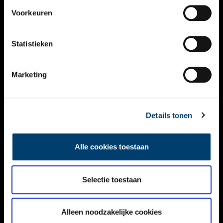
VIDEO’S
Voorkeuren
OVER ONS
Statistieken
CONTACT
NIEUWSBRIEF
Marketing
DISCLAIMER
Details tonen
PRIVACY
TOEGANKELIJKHEID
Alle cookies toestaan
Volg ONH op social media
Selectie toestaan
Alleen noodzakelijke cookies
© ONH | 2026