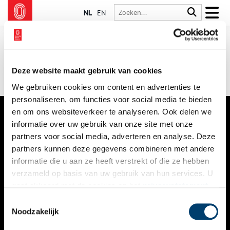
NL
EN
Deze website maakt gebruik van cookies
We gebruiken cookies om content en advertenties te
personaliseren, om functies voor social media te bieden
en om ons websiteverkeer te analyseren. Ook delen we
informatie over uw gebruik van onze site met onze
VERHALEN
partners voor social media, adverteren en analyse. Deze
NIEUWS
partners kunnen deze gegevens combineren met andere
informatie die u aan ze heeft verstrekt of die ze hebben
KALENDER
verzameld op basis van uw gebruik van hun services. U
gaat akkoord met de cookies en het
privacystatement
THEMA’S
als u onze website blijft gebruiken.
Toestemmingsselectie
ACTIVITEITEN
Noodzakelijk