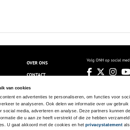
Volg ONH op social med
OVER ONS
CONTACT
NIEUWSBRIEF
ik van cookies
ontent en advertenties te personaliseren, om functies voor soci
DISCLAIMER
erkeer te analyseren. Ook delen we informatie over uw gebruik
PRIVACY
or social media, adverteren en analyse. Deze partners kunnen 
ormatie die u aan ze heeft verstrekt of die ze hebben verzameld
TOEGANKELIJKHEID
es. U gaat akkoord met de cookies en het
privacystatement
als