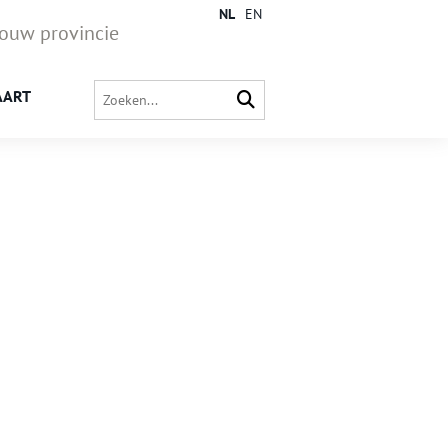
NL
EN
jouw provincie
AART