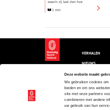
waarin zij laat zien hoe
klassenfoto’s trends in kleur,
1 min
identiteit en erfgoed
weerspiegelen. Ze onderzocht
de kleur van kleding op
Amsterdamse klassenfoto’s
vanaf 1970 en verwerkte dat in
een toegankelijke database. De
tentoonstelling toont de
kleurrijke resultaten van dit
onderzoek.
VERHALEN
NIEUWS
KALENDER
Deze website maakt gebru
We gebruiken cookies om c
THEMA’S
bieden en om ons websitev
ACTIVITEITEN
site met onze partners vo
combineren met andere inf
VIDEO’S
uw gebruik van hun servic