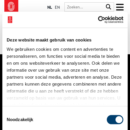
NL
EN
Deze website maakt gebruik van cookies
We gebruiken cookies om content en advertenties te
personaliseren, om functies voor social media te bieden
en om ons websiteverkeer te analyseren. Ook delen we
informatie over uw gebruik van onze site met onze
VERHALEN
partners voor social media, adverteren en analyse. Deze
NIEUWS
partners kunnen deze gegevens combineren met andere
informatie die u aan ze heeft verstrekt of die ze hebben
KALENDER
verzameld op basis van uw gebruik van hun services. U
gaat akkoord met de cookies en het
privacystatement
THEMA’S
als u onze website blijft gebruiken.
Toestemmingsselectie
ACTIVITEITEN
Noodzakelijk