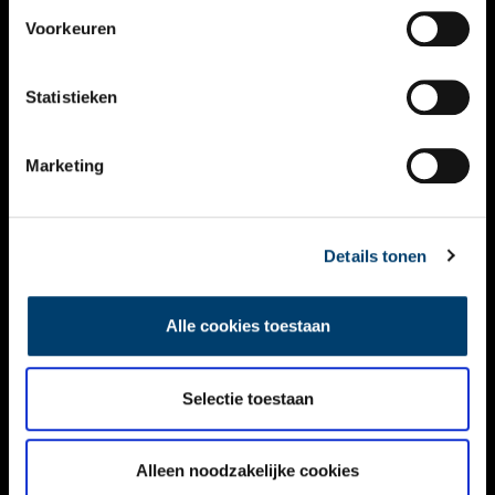
VIDEO’S
Voorkeuren
OVER ONS
Statistieken
CONTACT
NIEUWSBRIEF
Marketing
DISCLAIMER
Details tonen
PRIVACY
TOEGANKELIJKHEID
Alle cookies toestaan
Volg ONH op social media
Selectie toestaan
Alleen noodzakelijke cookies
© ONH | 2026