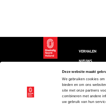
VERHALEN
NIEUWS
KALENDER
Deze website maakt gebru
We gebruiken cookies om c
THEMA’S
bieden en om ons websitev
ACTIVITEITEN
site met onze partners vo
combineren met andere inf
VIDEO’S
uw gebruik van hun servic