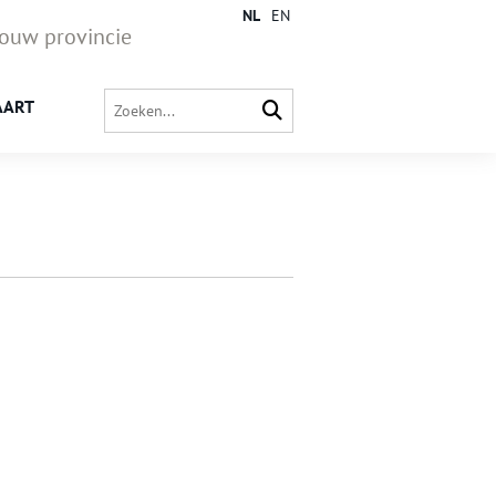
NL
EN
jouw provincie
AART