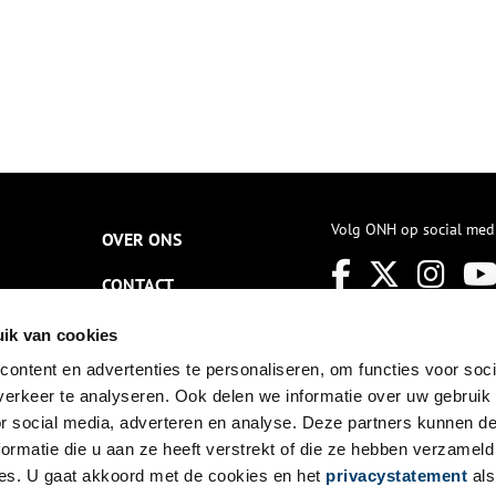
Volg ONH op social med
OVER ONS
CONTACT
NIEUWSBRIEF
ik van cookies
ontent en advertenties te personaliseren, om functies voor soci
DISCLAIMER
erkeer te analyseren. Ook delen we informatie over uw gebruik
PRIVACY
or social media, adverteren en analyse. Deze partners kunnen 
ormatie die u aan ze heeft verstrekt of die ze hebben verzameld
TOEGANKELIJKHEID
es. U gaat akkoord met de cookies en het
privacystatement
als