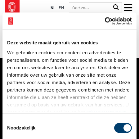
NL
EN
Deze website maakt gebruik van cookies
We gebruiken cookies om content en advertenties te
personaliseren, om functies voor social media te bieden
en om ons websiteverkeer te analyseren. Ook delen we
informatie over uw gebruik van onze site met onze
VERHALEN
partners voor social media, adverteren en analyse. Deze
NIEUWS
partners kunnen deze gegevens combineren met andere
informatie die u aan ze heeft verstrekt of die ze hebben
KALENDER
verzameld op basis van uw gebruik van hun services. U
gaat akkoord met de cookies en het
privacystatement
THEMA’S
als u onze website blijft gebruiken.
Toestemmingsselectie
ACTIVITEITEN
Noodzakelijk