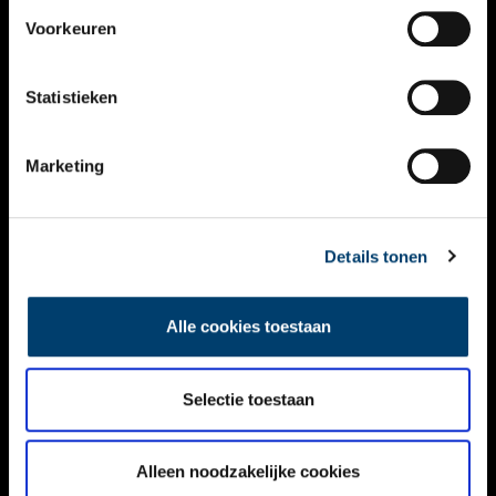
VIDEO’S
Voorkeuren
OVER ONS
Statistieken
CONTACT
NIEUWSBRIEF
Marketing
DISCLAIMER
Details tonen
PRIVACY
TOEGANKELIJKHEID
Alle cookies toestaan
Volg ONH op social media
Selectie toestaan
Alleen noodzakelijke cookies
© ONH | 2026