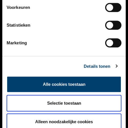
VIDEO’S
Voorkeuren
OVER ONS
Statistieken
CONTACT
NIEUWSBRIEF
Marketing
DISCLAIMER
Details tonen
PRIVACY
TOEGANKELIJKHEID
Alle cookies toestaan
Volg ONH op social media
Selectie toestaan
Alleen noodzakelijke cookies
© ONH | 2026