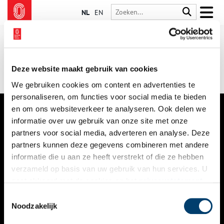
NL
EN
Deze website maakt gebruik van cookies
We gebruiken cookies om content en advertenties te
personaliseren, om functies voor social media te bieden
en om ons websiteverkeer te analyseren. Ook delen we
informatie over uw gebruik van onze site met onze
VERHALEN
partners voor social media, adverteren en analyse. Deze
NIEUWS
partners kunnen deze gegevens combineren met andere
informatie die u aan ze heeft verstrekt of die ze hebben
KALENDER
verzameld op basis van uw gebruik van hun services. U
gaat akkoord met de cookies en het
privacystatement
THEMA’S
als u onze website blijft gebruiken.
Toestemmingsselectie
ACTIVITEITEN
Noodzakelijk