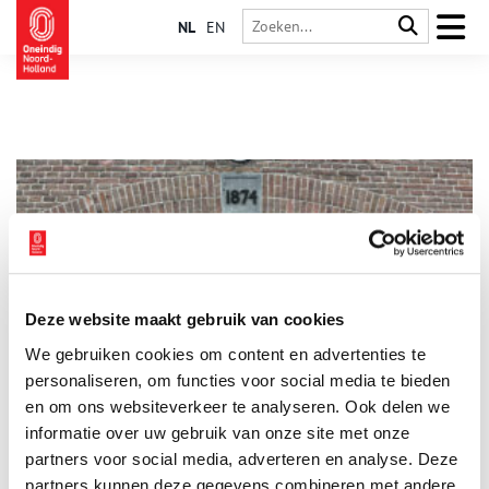
NL
EN
Deze website maakt gebruik van cookies
Het Muizenfort te Muiden
We gebruiken cookies om content en advertenties te
Gebouw C, het ‘Muizenfort’ in de vesting Muiden, verdedigde
een monding van de Vecht. Dit was een aantrekkelijk punt
personaliseren, om functies voor social media te bieden
voor de vijand om een aanval op Holland en Amsterdam in te
en om ons websiteverkeer te analyseren. Ook delen we
zetten. Het fort was daarom onderdeel van zowel de Nieuwe
informatie over uw gebruik van onze site met onze
Hollandse Waterlinie als de Stelling van Amsterdam. Nu het
gevaar is geweken, verwelkomt het fort gasten uit binnen- en
partners voor social media, adverteren en analyse. Deze
buitenland.
partners kunnen deze gegevens combineren met andere