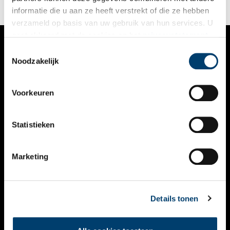
informatie die u aan ze heeft verstrekt of die ze hebben
verzameld op basis van uw gebruik van hun services. U
gaat akkoord met de cookies en het
privacystatement
als u onze website blijft gebruiken.
Toestemmingsselectie
VERHALEN
Noodzakelijk
NIEUWS
Voorkeuren
KALENDER
THEMA’S
Statistieken
ACTIVITEITEN
Marketing
VIDEO’S
OVER ONS
Details tonen
CONTACT