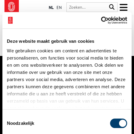
NL
EN
Deze website maakt gebruik van cookies
We gebruiken cookies om content en advertenties te
personaliseren, om functies voor social media te bieden
en om ons websiteverkeer te analyseren. Ook delen we
informatie over uw gebruik van onze site met onze
VERHALEN
partners voor social media, adverteren en analyse. Deze
NIEUWS
partners kunnen deze gegevens combineren met andere
informatie die u aan ze heeft verstrekt of die ze hebben
KALENDER
verzameld op basis van uw gebruik van hun services. U
gaat akkoord met de cookies en het
privacystatement
THEMA’S
als u onze website blijft gebruiken.
Toestemmingsselectie
ACTIVITEITEN
Noodzakelijk