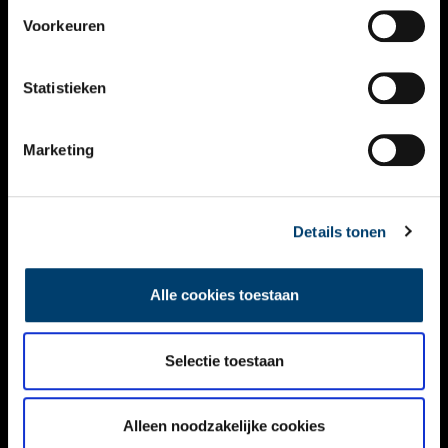
VIDEO’S
Voorkeuren
OVER ONS
Statistieken
CONTACT
NIEUWSBRIEF
Marketing
DISCLAIMER
Details tonen
PRIVACY
TOEGANKELIJKHEID
Alle cookies toestaan
Volg ONH op social media
Selectie toestaan
Alleen noodzakelijke cookies
© ONH | 2026