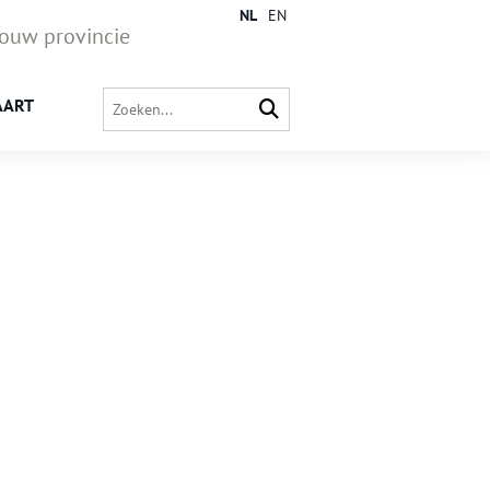
NL
EN
jouw provincie
AART