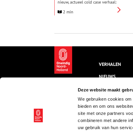
nieuw, actueel cold case verhaal:
de tragische geschiedenis van
2 min
Kasteel Ter Coulster in Heiloo.
Centraal staat niet alleen een
driedubbele moord en een
begraven zilverschat, maar ook
een uniek 16e-eeuws dagboek
dat een schokkende parallel
legde met de
vluchtelingencrisis van
vandaag.
VERHALEN
NIEUWS
KALENDER
Deze website maakt gebru
We gebruiken cookies om c
THEMA’S
bieden en om ons websitev
ACTIVITEITEN
site met onze partners vo
combineren met andere inf
VIDEO’S
uw gebruik van hun servic