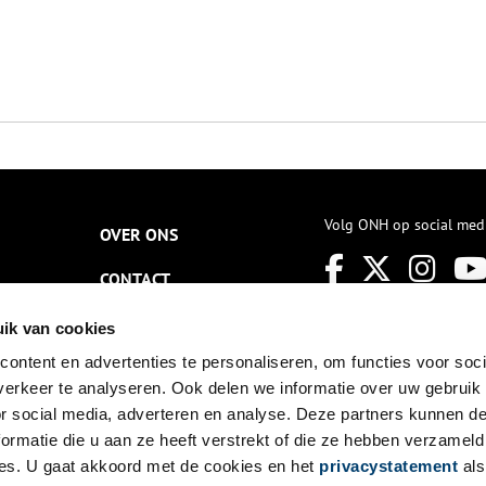
Volg ONH op social med
OVER ONS
CONTACT
NIEUWSBRIEF
ik van cookies
ontent en advertenties te personaliseren, om functies voor soci
DISCLAIMER
erkeer te analyseren. Ook delen we informatie over uw gebruik
PRIVACY
or social media, adverteren en analyse. Deze partners kunnen 
ormatie die u aan ze heeft verstrekt of die ze hebben verzameld
TOEGANKELIJKHEID
es. U gaat akkoord met de cookies en het
privacystatement
als