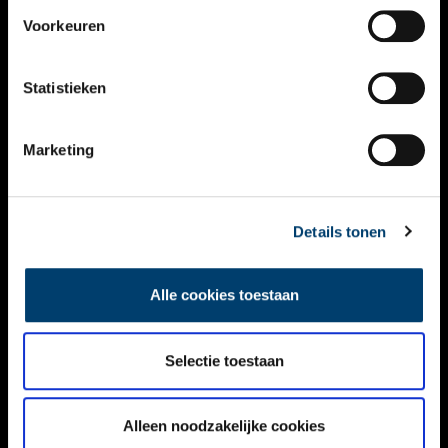
VIDEO’S
Voorkeuren
OVER ONS
Statistieken
CONTACT
NIEUWSBRIEF
Marketing
DISCLAIMER
Details tonen
PRIVACY
TOEGANKELIJKHEID
Alle cookies toestaan
Volg ONH op social media
Selectie toestaan
Alleen noodzakelijke cookies
© ONH | 2026