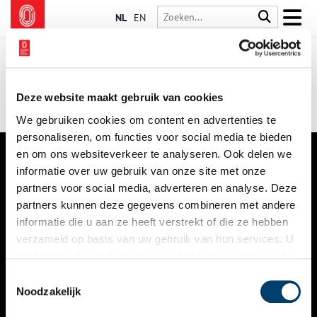
NL
EN
Deze website maakt gebruik van cookies
We gebruiken cookies om content en advertenties te
personaliseren, om functies voor social media te bieden
en om ons websiteverkeer te analyseren. Ook delen we
informatie over uw gebruik van onze site met onze
VERHALEN
partners voor social media, adverteren en analyse. Deze
NIEUWS
partners kunnen deze gegevens combineren met andere
informatie die u aan ze heeft verstrekt of die ze hebben
KALENDER
verzameld op basis van uw gebruik van hun services. U
gaat akkoord met de cookies en het
privacystatement
THEMA’S
als u onze website blijft gebruiken.
Toestemmingsselectie
ACTIVITEITEN
Noodzakelijk