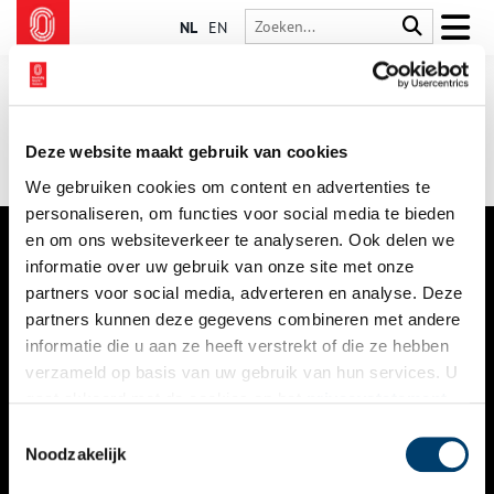
NL
EN
Deze website maakt gebruik van cookies
We gebruiken cookies om content en advertenties te
personaliseren, om functies voor social media te bieden
en om ons websiteverkeer te analyseren. Ook delen we
informatie over uw gebruik van onze site met onze
VERHALEN
partners voor social media, adverteren en analyse. Deze
NIEUWS
partners kunnen deze gegevens combineren met andere
informatie die u aan ze heeft verstrekt of die ze hebben
KALENDER
verzameld op basis van uw gebruik van hun services. U
gaat akkoord met de cookies en het
privacystatement
THEMA’S
als u onze website blijft gebruiken.
Toestemmingsselectie
ACTIVITEITEN
Noodzakelijk