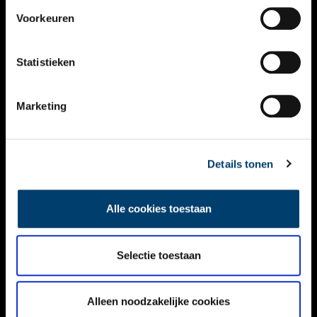
VIDEO’S
Voorkeuren
OVER ONS
Statistieken
CONTACT
NIEUWSBRIEF
Marketing
DISCLAIMER
Details tonen
PRIVACY
TOEGANKELIJKHEID
Alle cookies toestaan
Volg ONH op social media
Selectie toestaan
Alleen noodzakelijke cookies
© ONH | 2026