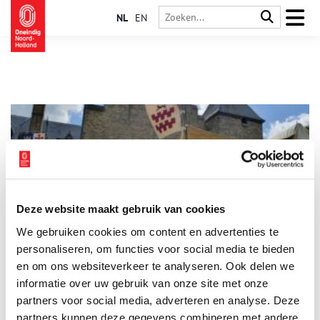
NL
EN
Deze website maakt gebruik van cookies
Pinksteren: Middeleeuws Kampement bij Kasteel Radboud
We gebruiken cookies om content en advertenties te
Ga je mee terug naar de middeleeuwen bij Kasteel Radboud?
Tijdens Pinksteren kampeert de Hanzecompagnie als vanouds
personaliseren, om functies voor social media te bieden
op het kasteelterrein. Tijdens dit Middeleeuws Kampement
en om ons websiteverkeer te analyseren. Ook delen we
maak je kennis met oude ambachten, zoals bijvoorbeeld
informatie over uw gebruik van onze site met onze
1 min
borduren, boekbinden en touwslaan. De ambachtslieden
vertellen je graag alles over hun vak. Op zondag, Eerste
partners voor social media, adverteren en analyse. Deze
Pinksterdag, is ook Middeleeuws Handwerken in het museum.
partners kunnen deze gegevens combineren met andere