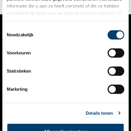
informatie die u aan ze heeft verstrekt of die ze hebben
verzameld op basis van uw gebruik van hun services. U
gaat akkoord met de cookies en het
privacystatement
als u onze website blijft gebruiken.
Toestemmingsselectie
VERHALEN
Noodzakelijk
NIEUWS
Voorkeuren
KALENDER
THEMA’S
Statistieken
ACTIVITEITEN
Marketing
VIDEO’S
OVER ONS
Details tonen
CONTACT