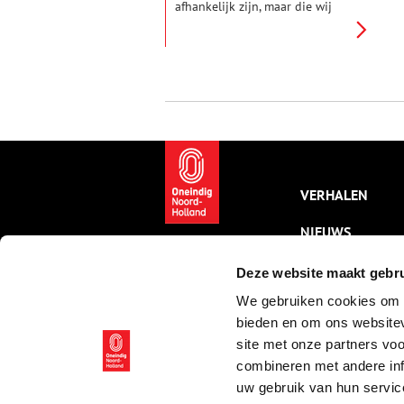
afhankelijk zijn, maar die wij
met hand en tand proberen te
bestrijden. Zo voert de mens
met sommige kruipertjes al
eeuwenlang een gevecht, dat
vooral in de grote stad tot felle
botsingen komt. Van muggen
tot paalworm, wij hebben de vijf
rampzaligste dierplagen uit het
verleden voor je op een rijtje
gezet.
VERHALEN
NIEUWS
KALENDER
Deze website maakt gebru
We gebruiken cookies om c
THEMA’S
bieden en om ons websitev
ACTIVITEITEN
site met onze partners vo
combineren met andere inf
VIDEO’S
uw gebruik van hun servic