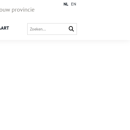
NL
EN
jouw provincie
AART