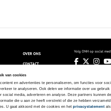
Volg ONH op social med
OVER ONS
CONTACT
NIEUWSBRIEF
ik van cookies
ontent en advertenties te personaliseren, om functies voor soci
DISCLAIMER
erkeer te analyseren. Ook delen we informatie over uw gebruik
PRIVACY
or social media, adverteren en analyse. Deze partners kunnen 
ormatie die u aan ze heeft verstrekt of die ze hebben verzameld
TOEGANKELIJKHEID
es. U gaat akkoord met de cookies en het
privacystatement
als