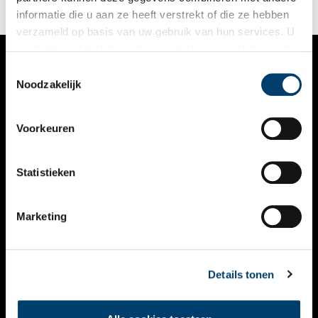
informatie die u aan ze heeft verstrekt of die ze hebben
verzameld op basis van uw gebruik van hun services. U
gaat akkoord met de cookies en het
privacystatement
als u onze website blijft gebruiken.
Toestemmingsselectie
VERHALEN
Noodzakelijk
NIEUWS
Voorkeuren
KALENDER
THEMA’S
Statistieken
ACTIVITEITEN
Marketing
VIDEO’S
OVER ONS
Details tonen
CONTACT