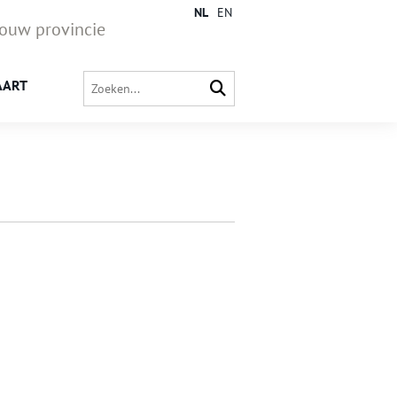
NL
EN
jouw provincie
AART