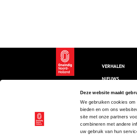
VERHALEN
NIEUWS
KALENDER
Deze website maakt gebru
We gebruiken cookies om c
THEMA’S
bieden en om ons websitev
ACTIVITEITEN
site met onze partners vo
combineren met andere inf
VIDEO’S
uw gebruik van hun servic