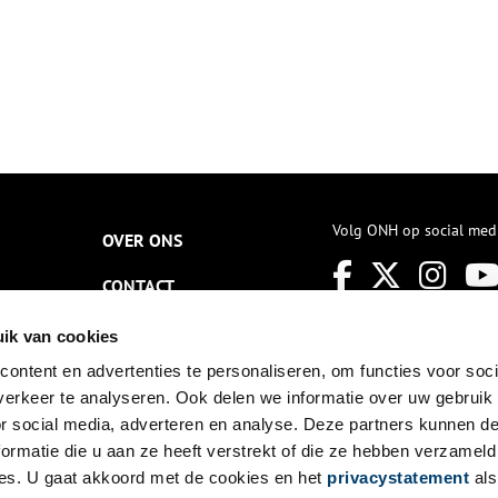
Volg ONH op social med
OVER ONS
CONTACT
NIEUWSBRIEF
ik van cookies
ontent en advertenties te personaliseren, om functies voor soci
DISCLAIMER
erkeer te analyseren. Ook delen we informatie over uw gebruik
PRIVACY
or social media, adverteren en analyse. Deze partners kunnen 
ormatie die u aan ze heeft verstrekt of die ze hebben verzameld
TOEGANKELIJKHEID
es. U gaat akkoord met de cookies en het
privacystatement
als