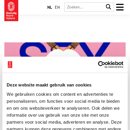
NL
EN
Deze website maakt gebruik van cookies
Sex: Jewish Positions
We gebruiken cookies om content en advertenties te
Waarom hebben we seks? Is het voor intimiteit, genot, of
alleen om kinderen te krijgen? Is seksueel verlangen meer dan
personaliseren, om functies voor social media te bieden
fysieke aantrekkingskracht? Hebben we recht op seksuele
en om ons websiteverkeer te analyseren. Ook delen we
vrijheid? Sinds mensenheugenis worstelt de mensheid met dit
informatie over uw gebruik van onze site met onze
1 min
soort vragen.
partners voor social media, adverteren en analyse. Deze
partners kunnen deze gegevens combineren met andere