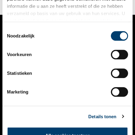
informatie die u aan ze heeft verstrekt of die ze hebben
verzameld op basis van uw gebruik van hun services. U
gaat akkoord met de cookies en het
privacystatement
als u onze website blijft gebruiken.
Toestemmingsselectie
VERHALEN
Noodzakelijk
NIEUWS
Voorkeuren
KALENDER
THEMA’S
Statistieken
ACTIVITEITEN
Marketing
VIDEO’S
OVER ONS
Details tonen
CONTACT