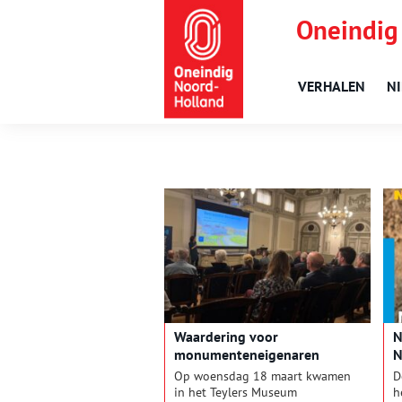
Oneindig
VERHALEN
N
Waardering voor
N
monumenteneigenaren
N
v
Op woensdag 18 maart kwamen
D
in het Teylers Museum
h