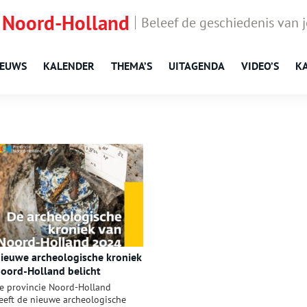
 Noord-Holland
Beleef de geschiedenis van 
IEUWS
KALENDER
THEMA’S
UITAGENDA
VIDEO’S
K
ieuwe archeologische kroniek
oord-Holland belicht
ondsten uit 2024
e provincie Noord-Holland
eeft de nieuwe archeologische