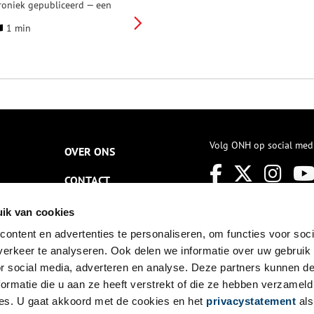
roniek gepubliceerd — een
aarlijkse uitgave met verhalen
1 min
n foto’s van bijzondere
ondsten die in 2024 in de
rovincie zijn gedaan. De
roniek bundelt
nderzoeksresultaten en
ntdekkingen die samen een
eeld geven van het verleden
at nog in de Noord-Hollandse
odem verborgen ligt.
Volg ONH op social med
OVER ONS
CONTACT
NIEUWSBRIEF
ik van cookies
ontent en advertenties te personaliseren, om functies voor soci
DISCLAIMER
erkeer te analyseren. Ook delen we informatie over uw gebruik
PRIVACY
or social media, adverteren en analyse. Deze partners kunnen 
ormatie die u aan ze heeft verstrekt of die ze hebben verzameld
TOEGANKELIJKHEID
es. U gaat akkoord met de cookies en het
privacystatement
als