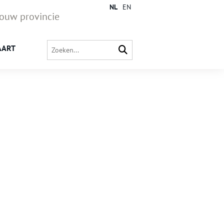
NL
EN
jouw provincie
AART