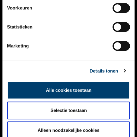
VIDEO’S
Voorkeuren
OVER ONS
Statistieken
CONTACT
NIEUWSBRIEF
Marketing
DISCLAIMER
Details tonen
PRIVACY
TOEGANKELIJKHEID
Alle cookies toestaan
Volg ONH op social media
Selectie toestaan
Alleen noodzakelijke cookies
© ONH | 2026