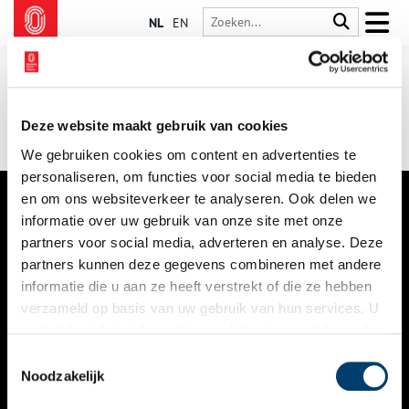
NL
EN
Deze website maakt gebruik van cookies
We gebruiken cookies om content en advertenties te
personaliseren, om functies voor social media te bieden
en om ons websiteverkeer te analyseren. Ook delen we
informatie over uw gebruik van onze site met onze
VERHALEN
partners voor social media, adverteren en analyse. Deze
NIEUWS
partners kunnen deze gegevens combineren met andere
informatie die u aan ze heeft verstrekt of die ze hebben
KALENDER
verzameld op basis van uw gebruik van hun services. U
gaat akkoord met de cookies en het
privacystatement
THEMA’S
als u onze website blijft gebruiken.
Toestemmingsselectie
ACTIVITEITEN
Noodzakelijk