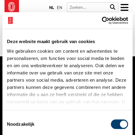
NL
EN
Deze website maakt gebruik van cookies
We gebruiken cookies om content en advertenties te
personaliseren, om functies voor social media te bieden
en om ons websiteverkeer te analyseren. Ook delen we
informatie over uw gebruik van onze site met onze
VERHALEN
partners voor social media, adverteren en analyse. Deze
NIEUWS
partners kunnen deze gegevens combineren met andere
informatie die u aan ze heeft verstrekt of die ze hebben
KALENDER
verzameld op basis van uw gebruik van hun services. U
gaat akkoord met de cookies en het
privacystatement
THEMA’S
als u onze website blijft gebruiken.
Toestemmingsselectie
ACTIVITEITEN
Noodzakelijk