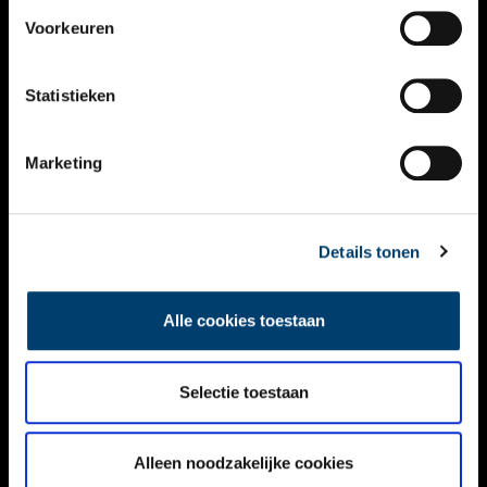
VIDEO’S
Voorkeuren
OVER ONS
Statistieken
CONTACT
NIEUWSBRIEF
Marketing
DISCLAIMER
Details tonen
PRIVACY
TOEGANKELIJKHEID
Alle cookies toestaan
Volg ONH op social media
Selectie toestaan
Alleen noodzakelijke cookies
© ONH | 2026