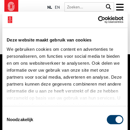
NL
EN
Deze website maakt gebruik van cookies
We gebruiken cookies om content en advertenties te
personaliseren, om functies voor social media te bieden
en om ons websiteverkeer te analyseren. Ook delen we
informatie over uw gebruik van onze site met onze
VERHALEN
partners voor social media, adverteren en analyse. Deze
NIEUWS
partners kunnen deze gegevens combineren met andere
informatie die u aan ze heeft verstrekt of die ze hebben
KALENDER
verzameld op basis van uw gebruik van hun services. U
gaat akkoord met de cookies en het
privacystatement
THEMA’S
als u onze website blijft gebruiken.
Toestemmingsselectie
ACTIVITEITEN
Noodzakelijk