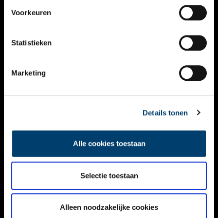
VIDEO’S
Voorkeuren
OVER ONS
Statistieken
CONTACT
NIEUWSBRIEF
Marketing
DISCLAIMER
Details tonen
PRIVACY
TOEGANKELIJKHEID
Alle cookies toestaan
Volg ONH op social media
Selectie toestaan
Alleen noodzakelijke cookies
© ONH | 2026