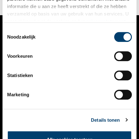
informatie die u aan ze heeft verstrekt of die ze hebben
verzameld op basis van uw gebruik van hun services. U
gaat akkoord met de cookies en het
privacystatement
als u onze website blijft gebruiken.
Toestemmingsselectie
VERHALEN
Noodzakelijk
NIEUWS
Voorkeuren
KALENDER
THEMA’S
Statistieken
ACTIVITEITEN
Marketing
VIDEO’S
OVER ONS
Details tonen
CONTACT