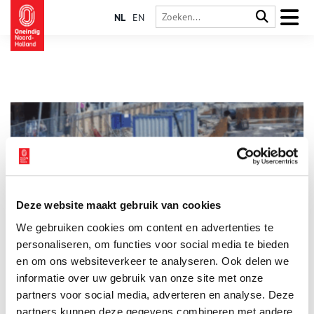
NL
EN
Deze website maakt gebruik van cookies
Extra vertoning ’25 jaar Inverdan’
We gebruiken cookies om content en advertenties te
Een extra voorstelling van ’25 jaar Inverdan’ waarin Babel
Cinema stilstaat bij het 25-jarig jubileum van Inverdan, de
personaliseren, om functies voor social media te bieden
grootschalige gebiedsontwikkeling die het centrum van
en om ons websiteverkeer te analyseren. Ook delen we
Zaandam ingrijpend heeft veranderd.
informatie over uw gebruik van onze site met onze
1 min
partners voor social media, adverteren en analyse. Deze
partners kunnen deze gegevens combineren met andere