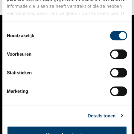
informatie die u aan ze heeft verstrekt of die ze hebben
verzameld op basis van uw gebruik van hun services. U
gaat akkoord met de cookies en het
privacystatement
als u onze website blijft gebruiken.
Toestemmingsselectie
VERHALEN
Noodzakelijk
NIEUWS
Voorkeuren
KALENDER
THEMA’S
Statistieken
ACTIVITEITEN
Marketing
VIDEO’S
OVER ONS
Details tonen
CONTACT