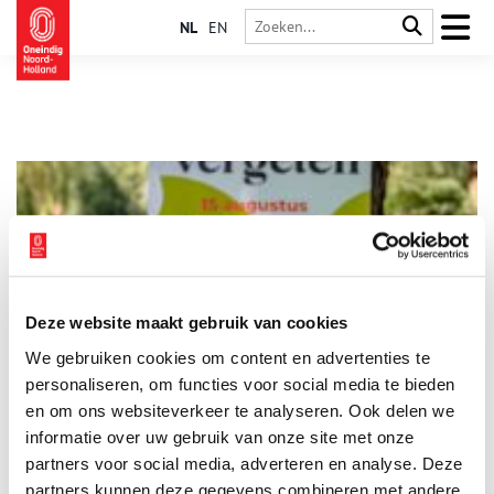
NL
EN
Deze website maakt gebruik van cookies
Crowdfunding Indië-monument Alkmaar van start
We gebruiken cookies om content en advertenties te
Op zondag 8 september vond de 24e editie van de Pasar Kecil
Alkmaar plaats. Dit jaarlijks terugkerende evenement,
personaliseren, om functies voor social media te bieden
georganiseerd door BersaMaju, onderdeel van de Vereniging
en om ons websiteverkeer te analyseren. Ook delen we
Tropenvrienden Alkmaar, trok zo’n 3000 bezoekers die genoten
informatie over uw gebruik van onze site met onze
2 min
van de Indische en Molukse cultuur. Tijdens de Pasar Kecil
vond ook de aftrap plaats van de crowdfundingcampagne voor
partners voor social media, adverteren en analyse. Deze
de realisatie van een Indië-monument in Alkmaar.
partners kunnen deze gegevens combineren met andere