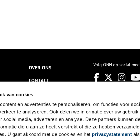
Volg ONH op social med
OVER ONS
CONTACT
NIEUWSBRIEF
ik van cookies
ontent en advertenties te personaliseren, om functies voor soci
DISCLAIMER
erkeer te analyseren. Ook delen we informatie over uw gebruik
PRIVACY
or social media, adverteren en analyse. Deze partners kunnen 
ormatie die u aan ze heeft verstrekt of die ze hebben verzameld
TOEGANKELIJKHEID
es. U gaat akkoord met de cookies en het
privacystatement
als