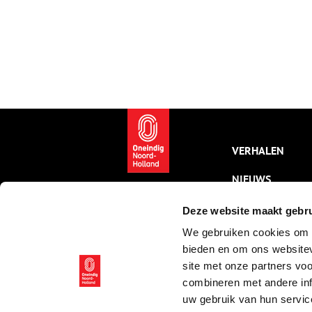
VERHALEN
NIEUWS
KALENDER
Deze website maakt gebru
We gebruiken cookies om c
THEMA’S
bieden en om ons websitev
ACTIVITEITEN
site met onze partners vo
combineren met andere inf
VIDEO’S
uw gebruik van hun servic