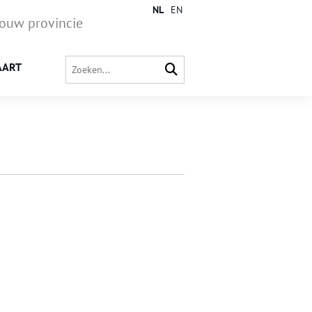
NL
EN
jouw provincie
AART