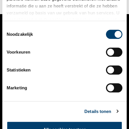
Kyoto (2020), Recife (2022), Taipei (2023) en New York (2023)
informatie die u aan ze heeft verstrekt of die ze hebben
is het nu de beurt aan Amsterdam.
verzameld op basis van uw gebruik van hun services. U
gaat akkoord met de cookies en het
privacystatement
als u onze website blijft gebruiken.
Toestemmingsselectie
VERHALEN
Noodzakelijk
NIEUWS
Voorkeuren
KALENDER
THEMA’S
Statistieken
ACTIVITEITEN
Marketing
VIDEO’S
OVER ONS
Details tonen
CONTACT