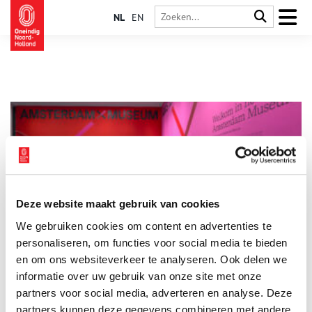
NL
EN
Deze website maakt gebruik van cookies
Amsterdam Museum en Imagine IC organiseren
We gebruiken cookies om content en advertenties te
internationaal ICOM-evenement
personaliseren, om functies voor social media te bieden
Dit jaar organiseert het Amsterdam Museum samen met
Imagine IC de internationale conferentie van stadsmusea en
en om ons websiteverkeer te analyseren. Ook delen we
eigentijds erfgoedpraktijk. Dit evenement wordt geïnitieerd
informatie over uw gebruik van onze site met onze
vanuit ICOM; de International Council of Museums. Elk jaar
8 min
partners voor social media, adverteren en analyse. Deze
krijgt een ander museum de eer om het evenement te mogen
hosten. Na onder andere Moskou (2015), Mexico City (2017),
partners kunnen deze gegevens combineren met andere