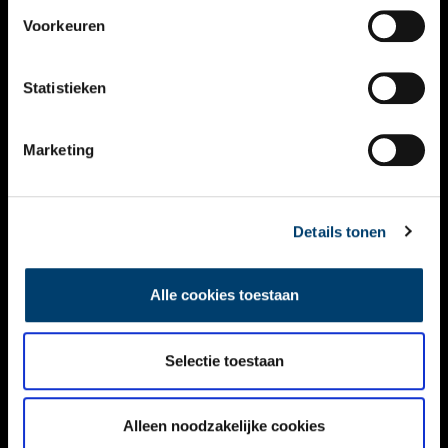
VIDEO’S
Voorkeuren
OVER ONS
Statistieken
CONTACT
NIEUWSBRIEF
Marketing
DISCLAIMER
Details tonen
PRIVACY
TOEGANKELIJKHEID
Alle cookies toestaan
Volg ONH op social media
Selectie toestaan
Alleen noodzakelijke cookies
© ONH | 2026