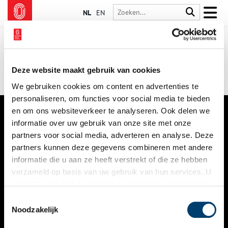
NL
EN
Deze website maakt gebruik van cookies
We gebruiken cookies om content en advertenties te
personaliseren, om functies voor social media te bieden
en om ons websiteverkeer te analyseren. Ook delen we
informatie over uw gebruik van onze site met onze
VERHALEN
partners voor social media, adverteren en analyse. Deze
NIEUWS
partners kunnen deze gegevens combineren met andere
informatie die u aan ze heeft verstrekt of die ze hebben
KALENDER
verzameld op basis van uw gebruik van hun services. U
gaat akkoord met de cookies en het
privacystatement
THEMA’S
als u onze website blijft gebruiken.
Toestemmingsselectie
ACTIVITEITEN
Noodzakelijk