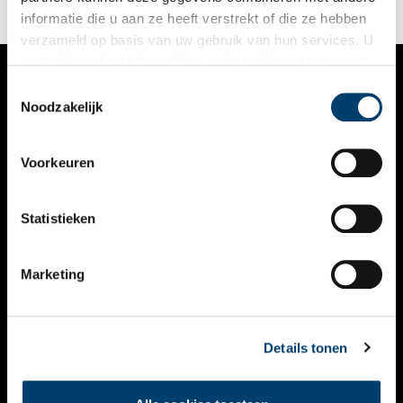
Kyoto (2020), Recife (2022), Taipei (2023) en New York (2023)
informatie die u aan ze heeft verstrekt of die ze hebben
is het nu de beurt aan Amsterdam.
verzameld op basis van uw gebruik van hun services. U
gaat akkoord met de cookies en het
privacystatement
als u onze website blijft gebruiken.
Toestemmingsselectie
VERHALEN
Noodzakelijk
NIEUWS
Voorkeuren
KALENDER
THEMA’S
Statistieken
ACTIVITEITEN
Marketing
VIDEO’S
OVER ONS
Details tonen
CONTACT