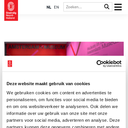
NL
EN
Deze website maakt gebruik van cookies
Amsterdam Museum en Imagine IC organiseren
We gebruiken cookies om content en advertenties te
internationaal ICOM-evenement
personaliseren, om functies voor social media te bieden
Dit jaar organiseert het Amsterdam Museum samen met
Imagine IC de internationale conferentie van stadsmusea en
en om ons websiteverkeer te analyseren. Ook delen we
eigentijds erfgoedpraktijk. Dit evenement wordt geïnitieerd
informatie over uw gebruik van onze site met onze
vanuit ICOM; de International Council of Museums. Elk jaar
8 min
partners voor social media, adverteren en analyse. Deze
krijgt een ander museum de eer om het evenement te mogen
hosten. Na onder andere Moskou (2015), Mexico City (2017),
partners kunnen deze gegevens combineren met andere