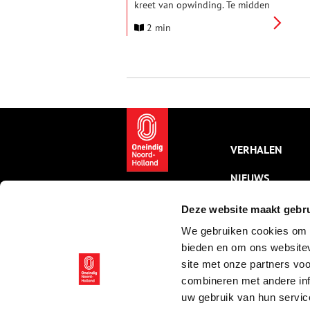
kreet van opwinding. Te midden
van alle kunstwerken stond een
2 min
kunstwerk speciaal gemaakt
voor haar. Naast het werk zat
haar partner op haar knieën.
Anjulie werd door haar vriendin
Geraldine ten huwelijk
gevraagd in het Amsterdam
Museum.
VERHALEN
NIEUWS
KALENDER
Deze website maakt gebru
We gebruiken cookies om c
THEMA’S
bieden en om ons websitev
ACTIVITEITEN
site met onze partners vo
combineren met andere inf
VIDEO’S
uw gebruik van hun servic