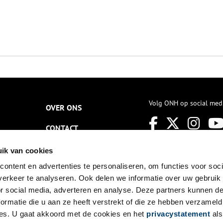
Volg ONH op social med
OVER ONS
CONTACT
NIEUWSBRIEF
ik van cookies
ontent en advertenties te personaliseren, om functies voor soci
DISCLAIMER
erkeer te analyseren. Ook delen we informatie over uw gebruik
PRIVACY
or social media, adverteren en analyse. Deze partners kunnen 
ormatie die u aan ze heeft verstrekt of die ze hebben verzameld
TOEGANKELIJKHEID
es. U gaat akkoord met de cookies en het
privacystatement
als