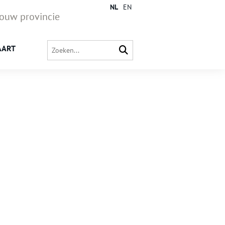
NL
EN
jouw provincie
AART