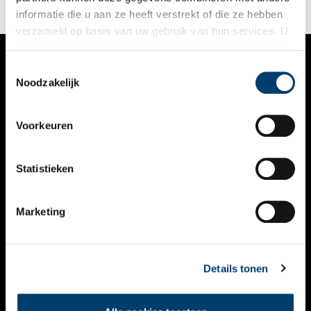
informatie die u aan ze heeft verstrekt of die ze hebben
verzameld op basis van uw gebruik van hun services. U
gaat akkoord met de cookies en het
privacystatement
als u onze website blijft gebruiken.
Toestemmingsselectie
VERHALEN
Noodzakelijk
NIEUWS
Voorkeuren
KALENDER
THEMA’S
Statistieken
ACTIVITEITEN
Marketing
VIDEO’S
OVER ONS
Details tonen
CONTACT