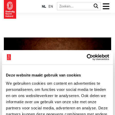
NL
EN
Deze website maakt gebruik van cookies
Bakker van de Huizer speculaas
We gebruiken cookies om content en advertenties te
In de wijde omgeving zijn ze bekend, de ‘Huizermannetjes’.
Deze speculaaskoeken werden in diverse maten verkocht,
personaliseren, om functies voor social media te bieden
twintig, zestien, twaalf en acht in een pond. Vroeger kregen de
en om ons websiteverkeer te analyseren. Ook delen we
Huizer kinderen de avond voor kerst een ‘vurrël’ (vier koeken
informatie over uw gebruik van onze site met onze
in een pond) die op kerstmorgen als ontbijt werd gegeten.
partners voor social media, adverteren en analyse. Deze
partners kunnen deze gegevens combineren met andere