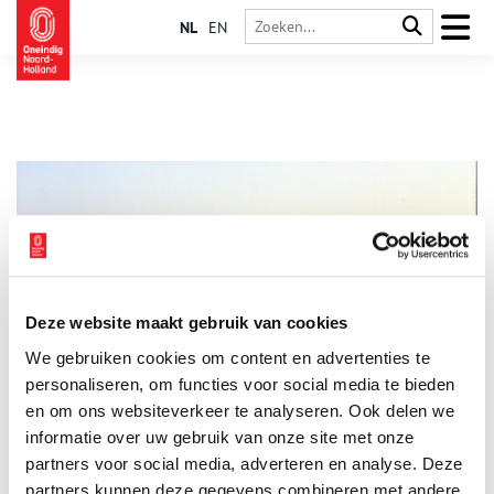
NL
EN
Deze website maakt gebruik van cookies
Huizen Groeit! zet verhaal Huizen als groeikern centraal
We gebruiken cookies om content en advertenties te
Als in 1967 Huizen wordt aangewezen als groeikern door het
Rijk, gaat de grootschalige transformatie van het Gooise
personaliseren, om functies voor social media te bieden
vissersdorp echt van start. In ruim twintig jaar zou Huizen
en om ons websiteverkeer te analyseren. Ook delen we
meer dan verdubbelen in inwonertal. In de nieuwe expositie
informatie over uw gebruik van onze site met onze
2 min
Huizen Groeit! staat dit belangrijke verhaal centraal.
partners voor social media, adverteren en analyse. Deze
partners kunnen deze gegevens combineren met andere