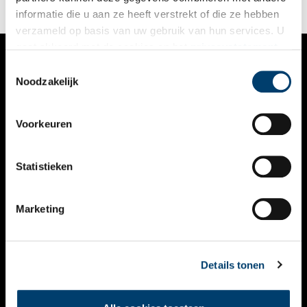
informatie die u aan ze heeft verstrekt of die ze hebben
verzameld op basis van uw gebruik van hun services. U
gaat akkoord met de cookies en het
privacystatement
als u onze website blijft gebruiken.
Toestemmingsselectie
VERHALEN
Noodzakelijk
NIEUWS
Voorkeuren
KALENDER
THEMA’S
Statistieken
ACTIVITEITEN
Marketing
VIDEO’S
OVER ONS
Details tonen
CONTACT