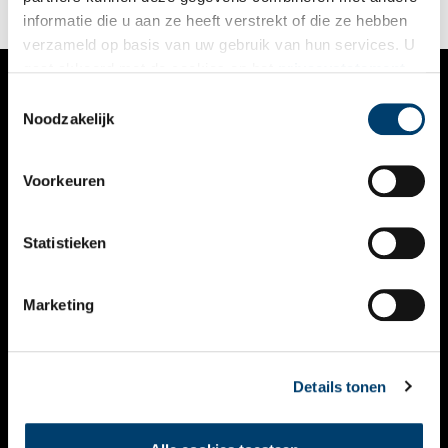
informatie die u aan ze heeft verstrekt of die ze hebben
verzameld op basis van uw gebruik van hun services. U
gaat akkoord met de cookies en het
privacystatement
als u onze website blijft gebruiken.
Toestemmingsselectie
VERHALEN
Noodzakelijk
NIEUWS
Voorkeuren
KALENDER
THEMA’S
Statistieken
ACTIVITEITEN
Marketing
VIDEO’S
OVER ONS
Details tonen
CONTACT