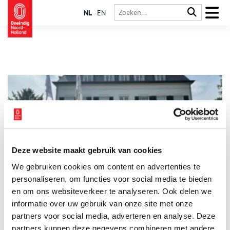
NL
EN
Deze website maakt gebruik van cookies
Villa Dennenoord wordt Papageno Huis
We gebruiken cookies om content en advertenties te
Papageno Huis Laren is gevestigd in de voormalige villa
Dennenoord aan de Naarderstraat. In het negentiende-eeuwse
personaliseren, om functies voor social media te bieden
monument kunnen autistische jongeren begeleid wonen. Maar
en om ons websiteverkeer te analyseren. Ook delen we
voordat deze instelling in 2015 zijn deuren opende, kende het
informatie over uw gebruik van onze site met onze
woonhuis verschillende bewoners. Wat is er nu nog over hen
terug te vinden?
partners voor social media, adverteren en analyse. Deze
partners kunnen deze gegevens combineren met andere