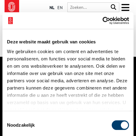
NL
EN
Deze website maakt gebruik van cookies
We gebruiken cookies om content en advertenties te
personaliseren, om functies voor social media te bieden
en om ons websiteverkeer te analyseren. Ook delen we
informatie over uw gebruik van onze site met onze
VERHALEN
partners voor social media, adverteren en analyse. Deze
NIEUWS
partners kunnen deze gegevens combineren met andere
informatie die u aan ze heeft verstrekt of die ze hebben
KALENDER
verzameld op basis van uw gebruik van hun services. U
gaat akkoord met de cookies en het
privacystatement
THEMA’S
als u onze website blijft gebruiken.
Toestemmingsselectie
ACTIVITEITEN
Noodzakelijk