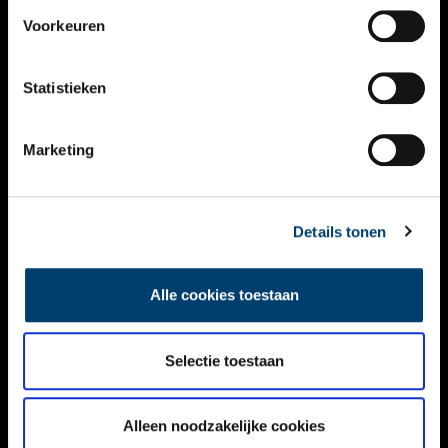
VIDEO’S
Voorkeuren
OVER ONS
Statistieken
CONTACT
NIEUWSBRIEF
Marketing
DISCLAIMER
Details tonen
PRIVACY
TOEGANKELIJKHEID
Alle cookies toestaan
Volg ONH op social media
Selectie toestaan
Alleen noodzakelijke cookies
© ONH | 2026