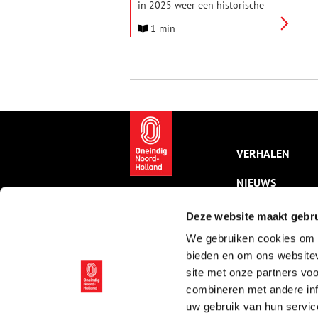
in 2025 weer een historische
markt georganiseerd kan
1 min
worden en wel op zondag 26
januari van 12.00 tot 16.00 uur.
VERHALEN
NIEUWS
KALENDER
Deze website maakt gebru
We gebruiken cookies om c
THEMA’S
bieden en om ons websitev
ACTIVITEITEN
site met onze partners vo
combineren met andere inf
VIDEO’S
uw gebruik van hun servic