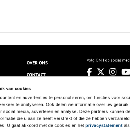
Volg ONH op social med
OVER ONS
CONTACT
NIEUWSBRIEF
ik van cookies
ontent en advertenties te personaliseren, om functies voor soci
DISCLAIMER
erkeer te analyseren. Ook delen we informatie over uw gebruik
PRIVACY
or social media, adverteren en analyse. Deze partners kunnen 
ormatie die u aan ze heeft verstrekt of die ze hebben verzameld
TOEGANKELIJKHEID
es. U gaat akkoord met de cookies en het
privacystatement
als