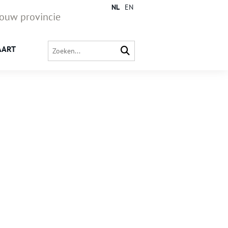
NL
EN
jouw provincie
AART