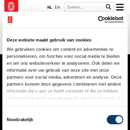
NL
EN
Deze website maakt gebruik van cookies
We gebruiken cookies om content en advertenties te
personaliseren, om functies voor social media te bieden
en om ons websiteverkeer te analyseren. Ook delen we
informatie over uw gebruik van onze site met onze
VERHALEN
partners voor social media, adverteren en analyse. Deze
NIEUWS
partners kunnen deze gegevens combineren met andere
informatie die u aan ze heeft verstrekt of die ze hebben
KALENDER
verzameld op basis van uw gebruik van hun services. U
gaat akkoord met de cookies en het
privacystatement
THEMA’S
als u onze website blijft gebruiken.
Toestemmingsselectie
ACTIVITEITEN
Noodzakelijk