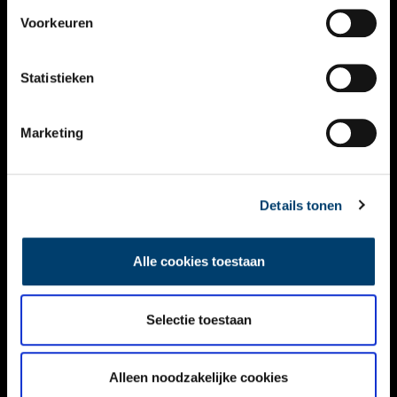
VIDEO’S
Voorkeuren
OVER ONS
Statistieken
CONTACT
NIEUWSBRIEF
Marketing
DISCLAIMER
Details tonen
PRIVACY
TOEGANKELIJKHEID
Alle cookies toestaan
Volg ONH op social media
Selectie toestaan
Alleen noodzakelijke cookies
© ONH | 2026