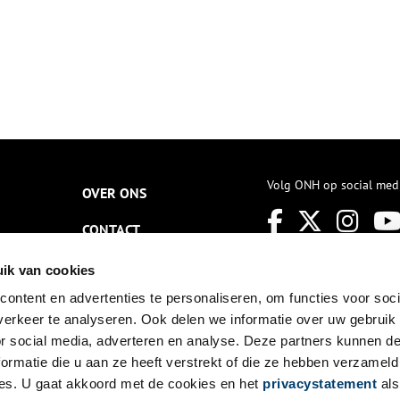
Volg ONH op social med
OVER ONS
CONTACT
NIEUWSBRIEF
ik van cookies
ontent en advertenties te personaliseren, om functies voor soci
DISCLAIMER
erkeer te analyseren. Ook delen we informatie over uw gebruik
PRIVACY
or social media, adverteren en analyse. Deze partners kunnen 
ormatie die u aan ze heeft verstrekt of die ze hebben verzameld
TOEGANKELIJKHEID
es. U gaat akkoord met de cookies en het
privacystatement
als