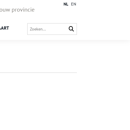
NL
EN
jouw provincie
AART