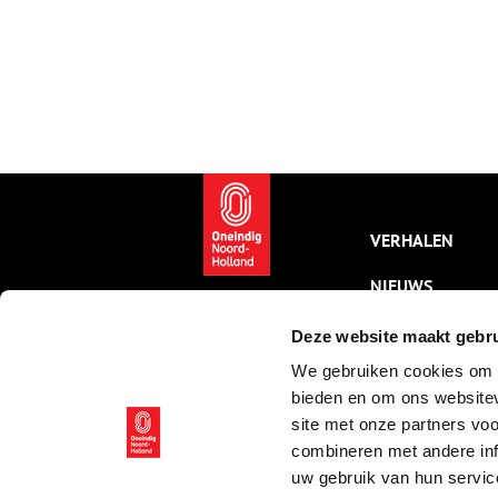
VERHALEN
NIEUWS
KALENDER
Deze website maakt gebru
We gebruiken cookies om c
THEMA’S
bieden en om ons websitev
ACTIVITEITEN
site met onze partners vo
combineren met andere inf
VIDEO’S
uw gebruik van hun servic