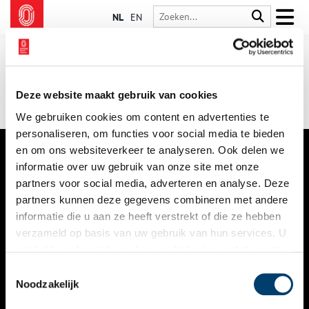
NL
EN
Deze website maakt gebruik van cookies
We gebruiken cookies om content en advertenties te
personaliseren, om functies voor social media te bieden
en om ons websiteverkeer te analyseren. Ook delen we
informatie over uw gebruik van onze site met onze
VERHALEN
partners voor social media, adverteren en analyse. Deze
NIEUWS
partners kunnen deze gegevens combineren met andere
informatie die u aan ze heeft verstrekt of die ze hebben
KALENDER
verzameld op basis van uw gebruik van hun services. U
gaat akkoord met de cookies en het
privacystatement
THEMA’S
als u onze website blijft gebruiken.
Toestemmingsselectie
ACTIVITEITEN
Noodzakelijk