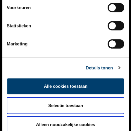
VIDEO’S
Voorkeuren
OVER ONS
Statistieken
CONTACT
NIEUWSBRIEF
Marketing
DISCLAIMER
Details tonen
PRIVACY
TOEGANKELIJKHEID
Alle cookies toestaan
Volg ONH op social media
Selectie toestaan
Alleen noodzakelijke cookies
© ONH | 2026