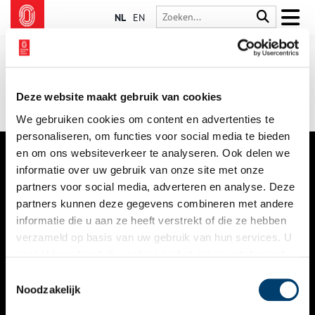
NL
EN
Deze website maakt gebruik van cookies
We gebruiken cookies om content en advertenties te
personaliseren, om functies voor social media te bieden
en om ons websiteverkeer te analyseren. Ook delen we
informatie over uw gebruik van onze site met onze
VERHALEN
partners voor social media, adverteren en analyse. Deze
NIEUWS
partners kunnen deze gegevens combineren met andere
informatie die u aan ze heeft verstrekt of die ze hebben
KALENDER
verzameld op basis van uw gebruik van hun services. U
gaat akkoord met de cookies en het
privacystatement
THEMA’S
als u onze website blijft gebruiken.
Toestemmingsselectie
ACTIVITEITEN
Noodzakelijk