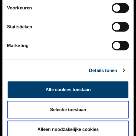
VIDEO’S
Voorkeuren
OVER ONS
Statistieken
CONTACT
NIEUWSBRIEF
Marketing
DISCLAIMER
Details tonen
PRIVACY
TOEGANKELIJKHEID
Alle cookies toestaan
Volg ONH op social media
Selectie toestaan
Alleen noodzakelijke cookies
© ONH | 2026