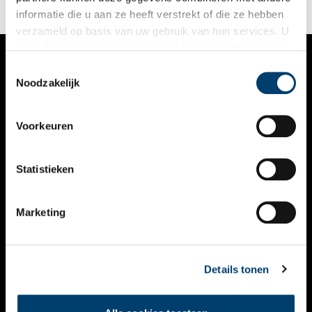
informatie die u aan ze heeft verstrekt of die ze hebben
verzameld op basis van uw gebruik van hun services. U
gaat akkoord met de cookies en het
privacystatement
als u onze website blijft gebruiken.
Toestemmingsselectie
VERHALEN
Noodzakelijk
NIEUWS
Voorkeuren
KALENDER
THEMA’S
Statistieken
ACTIVITEITEN
Marketing
VIDEO’S
OVER ONS
Details tonen
CONTACT