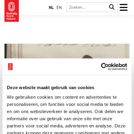
NL
EN
Deze website maakt gebruik van cookies
Stuk van de maand: Bloemen van anderhalve eeuw oud
We gebruiken cookies om content en advertenties te
Elke maand plaatst het Regionaal Archief Alkmaar een
bijzonder archiefstuk uit de collectie in de schijnwerpers. Deze
personaliseren, om functies voor social media te bieden
keer: een boekje met notities over de zeereizen van een
en om ons websiteverkeer te analyseren. Ook delen we
negentiende-eeuwse kapitein, met daarin ook gedroogde
informatie over uw gebruik van onze site met onze
3 min
bloemen en bladeren.
partners voor social media, adverteren en analyse. Deze
partners kunnen deze gegevens combineren met andere