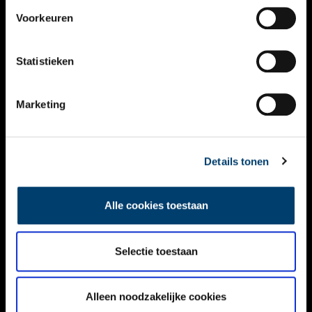
VIDEO’S
Voorkeuren
OVER ONS
Statistieken
CONTACT
NIEUWSBRIEF
Marketing
DISCLAIMER
Details tonen
PRIVACY
TOEGANKELIJKHEID
Alle cookies toestaan
Volg ONH op social media
Selectie toestaan
Alleen noodzakelijke cookies
© ONH | 2026