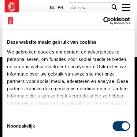
NL
EN
Deze website maakt gebruik van cookies
We gebruiken cookies om content en advertenties te
personaliseren, om functies voor social media te bieden
en om ons websiteverkeer te analyseren. Ook delen we
informatie over uw gebruik van onze site met onze
VERHALEN
partners voor social media, adverteren en analyse. Deze
NIEUWS
partners kunnen deze gegevens combineren met andere
informatie die u aan ze heeft verstrekt of die ze hebben
KALENDER
verzameld op basis van uw gebruik van hun services. U
gaat akkoord met de cookies en het
privacystatement
THEMA’S
als u onze website blijft gebruiken.
Toestemmingsselectie
ACTIVITEITEN
Noodzakelijk