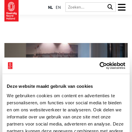
NL
EN
Deze website maakt gebruik van cookies
Kunst in de Grote Kerk onthuld
We gebruiken cookies om content en advertenties te
Verleden en toekomst komen samen in ‘Kunst in de Grote
Kerk’: een bijzondere samenwerking tussen Heavens Hotel
personaliseren, om functies voor social media te bieden
Hoorn en het Westfries Museum. Metershoge prints sieren de
en om ons websiteverkeer te analyseren. Ook delen we
wanden van het betoverende hotel. Deze werken tonen
informatie over uw gebruik van onze site met onze
2 min
historische Hoornse locaties, vastgelegd door beroemde
meesters zoals Hendrick Cornelisz (1622), Isaac Ouwater
partners voor social media, adverteren en analyse. Deze
(1784), Caspar van Wittel (1712) en Cornelis Springer (1885).
partners kunnen deze gegevens combineren met andere