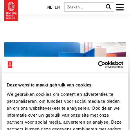
NL
EN
Deze website maakt gebruik van cookies
Happy Birthday Amsterdam
We gebruiken cookies om content en advertenties te
Amsterdam is jarig, en dat viert H’ART Museum met een cadeau
aan de stad: de gloednieuwe tentoonstelling Happy Birthday
personaliseren, om functies voor social media te bieden
Amsterdam (4 december 2024 t/m 16 maart 2025). 75 bekende
en om ons websiteverkeer te analyseren. Ook delen we
kunstenaars van toen en nu brengen samen een ode aan onze
informatie over uw gebruik van onze site met onze
2 min
bruisende hoofdstad, die 750 jaar geleden ontstond.
partners voor social media, adverteren en analyse. Deze
partners kunnen deze gegevens combineren met andere