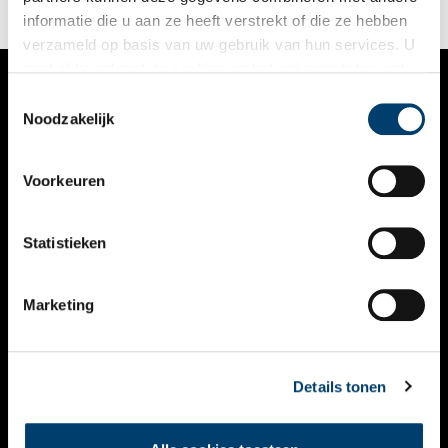
informatie die u aan ze heeft verstrekt of die ze hebben
verzameld op basis van uw gebruik van hun services. U
gaat akkoord met de cookies en het
privacystatement
als u onze website blijft gebruiken.
Toestemmingsselectie
VERHALEN
Noodzakelijk
NIEUWS
Voorkeuren
KALENDER
THEMA’S
Statistieken
ACTIVITEITEN
Marketing
VIDEO’S
OVER ONS
Details tonen
CONTACT